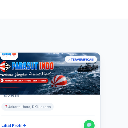
INDUSTRI MARITIM
✓ TERVERIFIKASI
Parasut Indo – Produsen Jangkar
Parasut Kapal Terpercaya di
Indonesia
Produsen Jangkar Parasut Kapal Terpercaya di
Indonesia
Jakarta Utara, DKI Jakarta
Lihat Profil
→