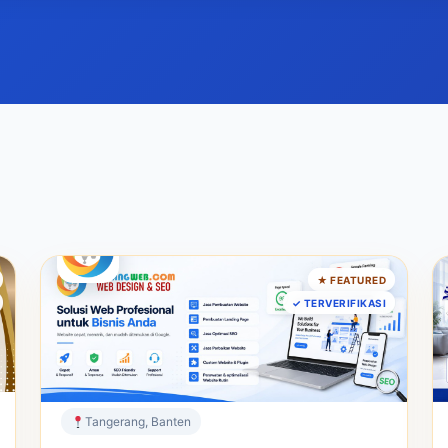
JASA SEO
★ FEATURED
Gudang Web – Jasa Pembuatan
✓ TERVERIFIKASI
Website SEO
Solusi Website Profesional & SEO Terpercaya
Sejak 2001
Tangerang, Banten