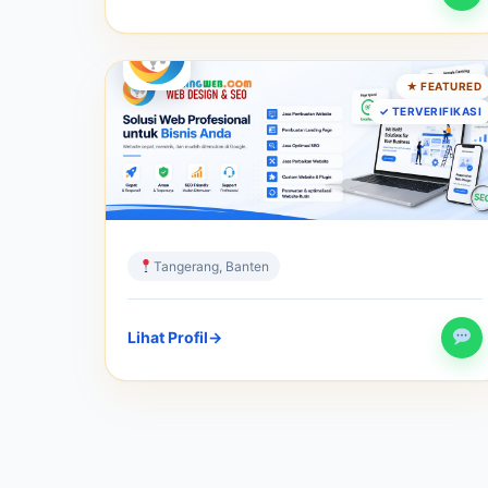
JASA SEO
★ FEATURED
Gudang Web – Jasa Pembuatan
✓ TERVERIFIKASI
Website SEO
Solusi Website Profesional & SEO Terpercaya
Sejak 2001
Tangerang, Banten
Lihat Profil
→