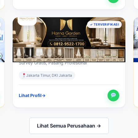
GORDEN & BLINDS
✓ TERVERIFIKASI
Hanna Gorden – Jasa Pembuatan
Gorden Custom & Window Blinds
Jakarta Terpercaya
Gorden Custom & Window Blinds Jakarta –
Survey Gratis, Pasang Profesional
Jakarta Timur, DKI Jakarta
Lihat Profil
→
Lihat Semua Perusahaan →