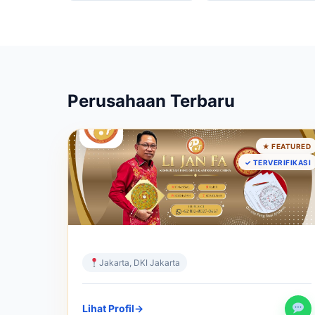
Perusahaan Terbaru
JASA
★ FEATURED
Konsultan Feng Shui Li Jan Fa : Ahli
✓ TERVERIFIKASI
Bazi & ZeRi
Harmoni Energi, Kemakmuran Sejati
Jakarta, DKI Jakarta
Lihat Profil
→