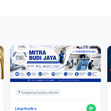
JASA CUCI SOFA
✓ TERVERIFIKASI
Jasa Cuci Sofa Panggilan Profesional
– Mitra Budi Jaya
Sofa Bersih, Rumah Sehat – Kami Datang ke
Tempat Anda
Tangerang Selatan, Banten
Lihat Profil
→