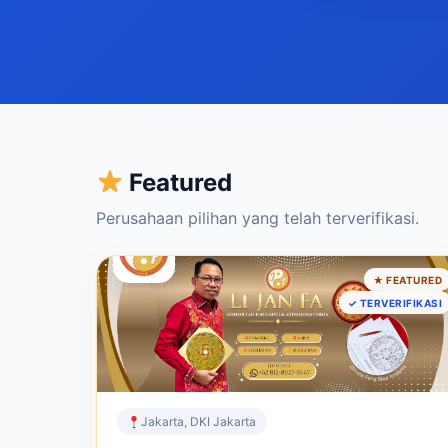
Featured
Perusahaan pilihan yang telah terverifikasi.
JASA
★ FEATURED
Konsultan Feng Shui Li Jan Fa : Ahli
✓ TERVERIFIKASI
Bazi & ZeRi
Harmoni Energi, Kemakmuran Sejati
Jakarta, DKI Jakarta