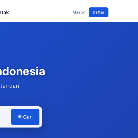
ntak
Masuk
Daftar
ndonesia
tar dari
Cari